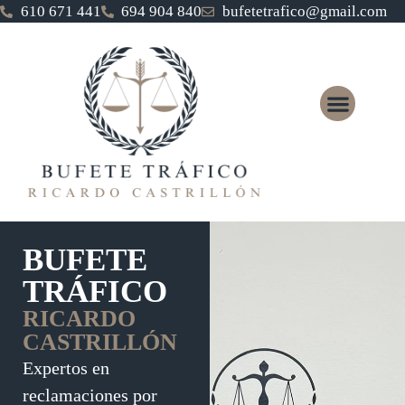
610 671 441
694 904 840
bufetetrafico@gmail.com
BUFETE
TRÁFICO
RICARDO
CASTRILLÓN
Expertos en
reclamaciones por